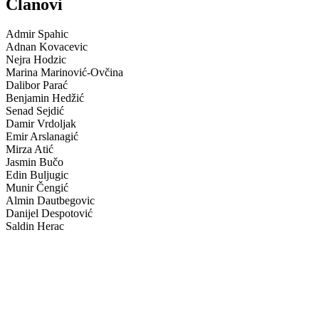
Članovi
Admir Spahic
Adnan Kovacevic
Nejra Hodzic
Marina Marinović-Ovčina
Dalibor Parać
Benjamin Hedžić
Senad Sejdić
Damir Vrdoljak
Emir Arslanagić
Mirza Atić
Jasmin Bučo
Edin Buljugic
Munir Čengić
Almin Dautbegovic
Danijel Despotović
Saldin Herac