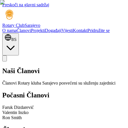
Preskoči na glavni sadržaj
Rotary Club
Sarajevo
O nama
Članovi
Projekti
Događaji
Vijesti
Kontakt
Pridružite se
BS
Naši Članovi
Članovi Rotary kluba Sarajevo posvećeni su služenju zajednici
Počasni Članovi
Faruk Dizdarević
Valentin Inzko
Ron Smith