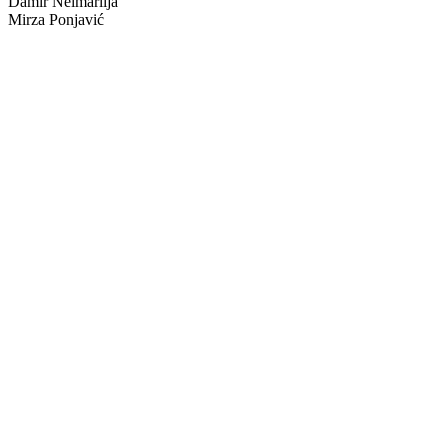
Damir Neimarlija
Mirza Ponjavić