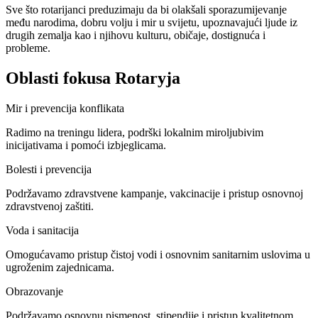
Sve što rotarijanci preduzimaju da bi olakšali sporazumijevanje
među narodima, dobru volju i mir u svijetu, upoznavajući ljude iz
drugih zemalja kao i njihovu kulturu, običaje, dostignuća i
probleme.
Oblasti fokusa Rotaryja
Mir i prevencija konflikata
Radimo na treningu lidera, podrški lokalnim miroljubivim
inicijativama i pomoći izbjeglicama.
Bolesti i prevencija
Podržavamo zdravstvene kampanje, vakcinacije i pristup osnovnoj
zdravstvenoj zaštiti.
Voda i sanitacija
Omogućavamo pristup čistoj vodi i osnovnim sanitarnim uslovima u
ugroženim zajednicama.
Obrazovanje
Podržavamo osnovnu pismenost, stipendije i pristup kvalitetnom