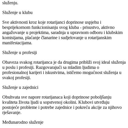
služenju.
Služenje u klubu
Sve aktivnosti kroz koje rotarijanci doprinose uspjehu i
besprijekornom funkcionisanju svog kluba - prisustvo, aktivno
angažovanje u projektima, saradnja u upravnom odboru i klubskim
komisijama, plaćanje članarine i sudjelovanje u rotarijanskim
manifestacijama.
Služenje u profesiji
Obaveza svakog rotarijanca je da drugima približi svoj ideal služenja
u poslu i profesiji. Razgovarajući sa mladim ljudima o
profesionalnoj karijeri i iskustvima, ističemo mogućnost služenja u
svakoj profesiji.
Služenje u zajednici
Obuhvata sve napore rotarijanaca koji doprinose poboljšanju
kvaliteta života ljudi u sopstvenoj okolini. Klubovi utvrđuju
postojeće probleme i potrebe zajednice i pokreću akcije za njihovo
rješavanje.
Međunarodno služenje