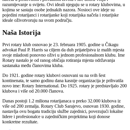
razumijevanje u svijetu. Ovi ideali njeguju se u rotary klubovima, u
kojima se sastaju osobe jednakih nazora. Nosioci ove ideje su
pojedini rotarijanci i rotarijanke koji rotarijska načela i rotarijske
ideale oživotvoruju na svom području.
Naša Istorija
Prvi rotary klub osnovao je 23. februara 1905. godine u Čikagu
advokat Paul P. Harris sa ciljem da duh prijateljstva iz malih mjesta
svoje mladosti ponovno oživi u jednom profesionalnom klubu. Ime
Rotary nastalo je od ranog običaja rotiranja mjesta održavanja
sastanaka među članovima kluba.
Do 1921. godine rotary klubovi osnovani su na svih šest
kontinenata, te samo godinu dana kasnije organizacija je prihvatila
novo ime: Rotary International. Do 1925. rotary je predstavljalo 200
klubova i više od 20.000 članova.
Danas postoji 1.2 miliona rotarijanaca u preko 32.000 klubova iz
više od 200 zemalja. Rotary Club Sarajevo, osnovan 1930. godine,
nastavlja ovu bogatu tradiciju službe zajednici, povezujući lokalne
lidere i profesionalce u zajedničkim projektima koji donose
konkretne rezultate.