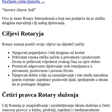
Pročitajte cijelu historiju →
“
Service Above Self
”
Ovo je moto Rotary International-a koji nas podsjeća da je služba
drugima najvažniji cilj našeg djelovanja.
Ciljevi Rotaryja
Rotary nastoji postići svoje ciljeve na slijedeći način:
Njegovati prijateljstvo i biti drugima od koristi
Prihvatati visoka etička načela u privatnom i poslovnom
životu te poštovati vrijednost svakog čina za opće dobro
Promicati odgovorno djelovanje svih rotarijanaca u
privatnom, poslovnom i javnom životu
Njegovati dobru volju za razumijevanje i mir među narodima
putem svjetske zajednice poslovnih ljudi, sjedinjenih u idealu
da se pomogne drugima
Četiri pravca Rotary služenja
Cilj Rotarija je unapređivanje i produbljivanje ideala služenja u četiri
osnovna pravca: u klubu, profesiji, zajednici i međunarodnom