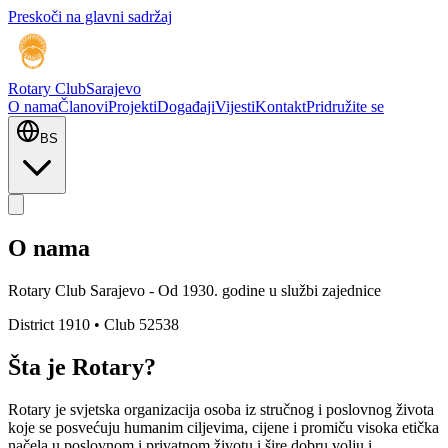
Preskoči na glavni sadržaj
Rotary Club
Sarajevo
O nama
Članovi
Projekti
Događaji
Vijesti
Kontakt
Pridružite se
BS
O nama
Rotary Club Sarajevo - Od 1930. godine u službi zajednice
District 1910 • Club 52538
Šta je Rotary?
Rotary je svjetska organizacija osoba iz stručnog i poslovnog života
koje se posvećuju humanim ciljevima, cijene i promiču visoka etička
načela u poslovnom i privatnom životu i šire dobru volju i